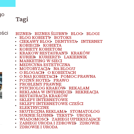
go
Tagi
ości
BIZNES
BIZNES ŚLUBNY
BLOG
BLOGI
BLOG KOBIETY
BOTOKS
CIEKAWY BLOG
DENTYSTA
INTERNET
KOBIECIE
KOBIETA
KOBIETY KOBIETOM
KRAKOW RESTAURANT
KRAKÓW
KURIER
KURIERZY
LAKIERNIK
MARKETING W SIECI
MEDYCYNA ESTETYCZNA
MOTORYZACJA
NA BLOGU
O BLOGACH
O KOBIETACH
O NAS KOBIETACH
POMOC PRAWNA
POZNŃ HOTEL
PRAWO
PROBLEMY PRAWNE
PSYCHOLOG KRAKÓW
REKALAM
REKLAMA W INTERNECIE
REKREACJA
RESTAURACJA KRAKÓW
SKLEPY INTERNETOWE
SKLEPY INTERNETOWE CZEŚCI
ELEKTRYCZNE
SKUTECZNA REKLAMA
STOMATOLOG
SUKNIE ŚLUBNE
TEKSTY
URODA
WIADOMOSCI
ZABIEGI UPIEKSZAJACE
ZABIEGI URODA I ZDROWIE
ZDROWIE
ZDROWIE I URODA