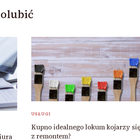
olubić
USŁUGI
Kupno idealnego lokum kojarzy si
z remontem?
iura