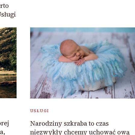
rto
sługi
USŁUGI
rej
Narodziny szkraba to czas
a,
niezwykły chcemy uchować ową