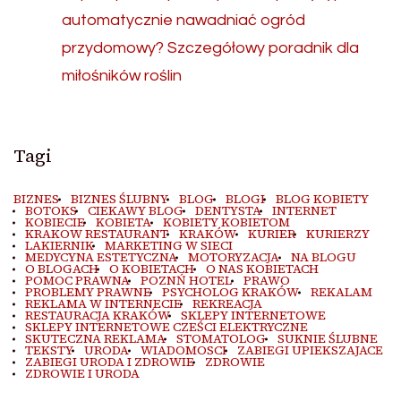
automatycznie nawadniać ogród
przydomowy? Szczegółowy poradnik dla
miłośników roślin
Tagi
BIZNES
BIZNES ŚLUBNY
BLOG
BLOGI
BLOG KOBIETY
BOTOKS
CIEKAWY BLOG
DENTYSTA
INTERNET
KOBIECIE
KOBIETA
KOBIETY KOBIETOM
KRAKOW RESTAURANT
KRAKÓW
KURIER
KURIERZY
LAKIERNIK
MARKETING W SIECI
MEDYCYNA ESTETYCZNA
MOTORYZACJA
NA BLOGU
O BLOGACH
O KOBIETACH
O NAS KOBIETACH
POMOC PRAWNA
POZNŃ HOTEL
PRAWO
PROBLEMY PRAWNE
PSYCHOLOG KRAKÓW
REKALAM
REKLAMA W INTERNECIE
REKREACJA
RESTAURACJA KRAKÓW
SKLEPY INTERNETOWE
SKLEPY INTERNETOWE CZEŚCI ELEKTRYCZNE
SKUTECZNA REKLAMA
STOMATOLOG
SUKNIE ŚLUBNE
TEKSTY
URODA
WIADOMOSCI
ZABIEGI UPIEKSZAJACE
ZABIEGI URODA I ZDROWIE
ZDROWIE
ZDROWIE I URODA