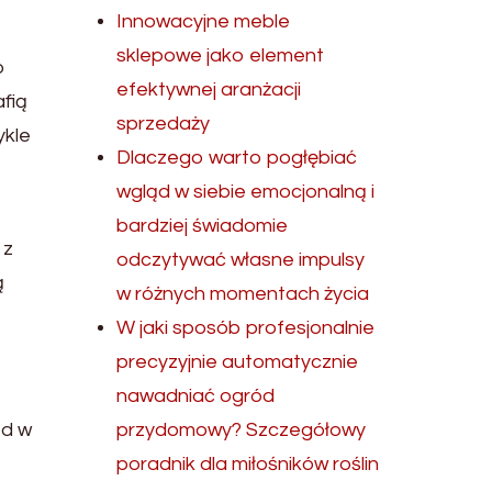
Innowacyjne meble
sklepowe jako element
o
efektywnej aranżacji
afią
sprzedaży
ykle
Dlaczego warto pogłębiać
wgląd w siebie emocjonalną i
bardziej świadomie
 z
odczytywać własne impulsy
ą
w różnych momentach życia
W jaki sposób profesjonalnie
precyzyjnie automatycznie
nawadniać ogród
od w
przydomowy? Szczegółowy
poradnik dla miłośników roślin