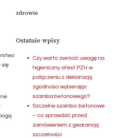
zdrowie
Ostatnie wpisy
orstwo
Czy warto zwrócić uwagę na
 się
higieniczny atest PZH w
połączeniu z deklaracją
zgodności wybierając
szamba betonowego?
zne
Szczelne szambo betonowe
ć
– co sprawdzić przed
 mogą
zamówieniem z gwarancją
szczelności