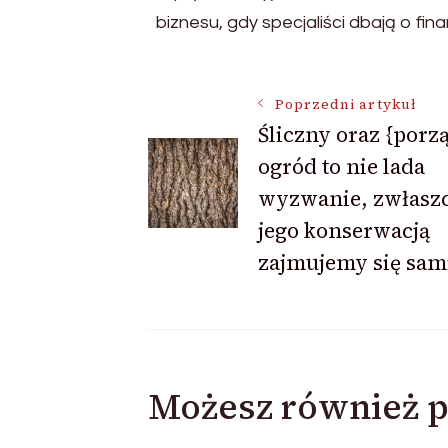
biznesu, gdy specjaliści dbają o fi
Nawigacja
Poprzedni artykuł
Śliczny oraz {porz
ogród to nie lada
wpisu
wyzwanie, zwłaszc
jego konserwacją
zajmujemy się sam
Możesz również p