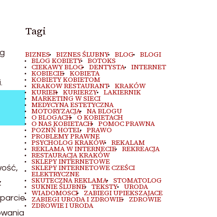
Tagi
ąg
BIZNES
BIZNES ŚLUBNY
BLOG
BLOGI
BLOG KOBIETY
BOTOKS
CIEKAWY BLOG
DENTYSTA
INTERNET
KOBIECIE
KOBIETA
KOBIETY KOBIETOM
.
KRAKOW RESTAURANT
KRAKÓW
KURIER
KURIERZY
LAKIERNIK
MARKETING W SIECI
MEDYCYNA ESTETYCZNA
MOTORYZACJA
NA BLOGU
O BLOGACH
O KOBIETACH
O NAS KOBIETACH
POMOC PRAWNA
POZNŃ HOTEL
PRAWO
PROBLEMY PRAWNE
PSYCHOLOG KRAKÓW
REKALAM
REKLAMA W INTERNECIE
REKREACJA
RESTAURACJA KRAKÓW
SKLEPY INTERNETOWE
wość,
SKLEPY INTERNETOWE CZEŚCI
ELEKTRYCZNE
SKUTECZNA REKLAMA
STOMATOLOG
z
SUKNIE ŚLUBNE
TEKSTY
URODA
WIADOMOSCI
ZABIEGI UPIEKSZAJACE
sparcie
ZABIEGI URODA I ZDROWIE
ZDROWIE
ZDROWIE I URODA
rowania