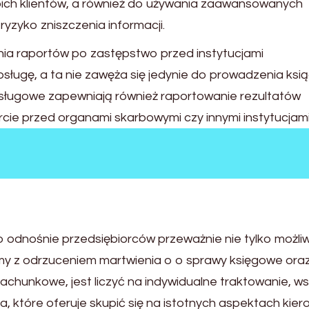
oich klientów, a również do używania zaawansowanych
yzyko zniszczenia informacji.
nia raportów po zastępstwo przed instytucjami
sługę, a ta nie zawęża się jedynie do prowadzenia ksi
sługowe zapewniają również raportowanie rezultatów
ie przed organami skarbowymi czy innymi instytucjami
 odnośnie przedsiębiorców przeważnie nie tylko możli
rmy z odrzuceniem martwienia o o sprawy księgowe ora
achunkowe, jest liczyć na indywidualne traktowanie, w
, które oferuje skupić się na istotnych aspektach kie