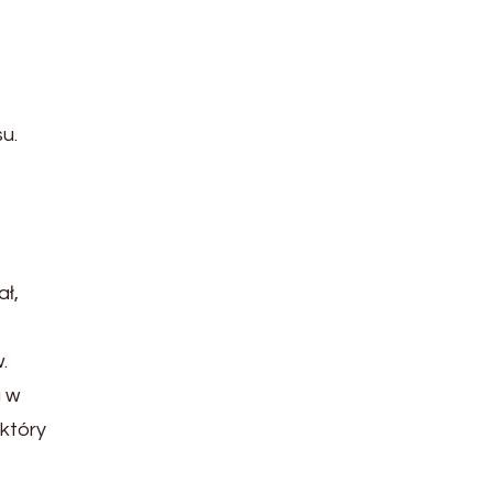
u.
ł,
.
a w
 który