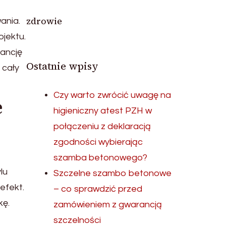
zdrowie
ania.
ojektu.
gancję
Ostatnie wpisy
 cały
Czy warto zwrócić uwagę na
e
higieniczny atest PZH w
połączeniu z deklaracją
zgodności wybierając
szamba betonowego?
lu
Szczelne szambo betonowe
efekt.
– co sprawdzić przed
kę.
zamówieniem z gwarancją
szczelności