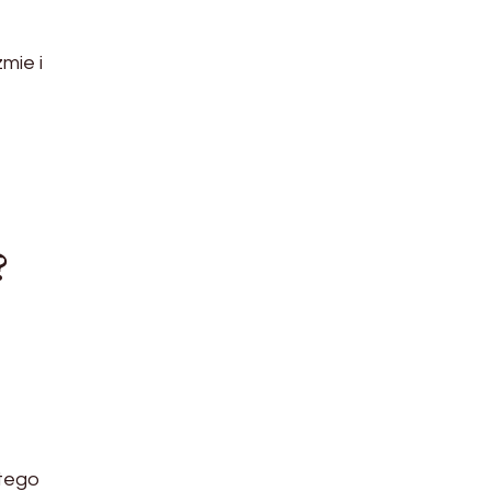
mie i
?
atego