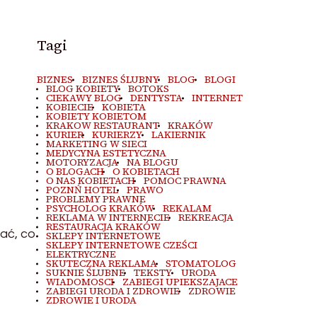
Tagi
BIZNES
BIZNES ŚLUBNY
BLOG
BLOGI
BLOG KOBIETY
BOTOKS
CIEKAWY BLOG
DENTYSTA
INTERNET
KOBIECIE
KOBIETA
KOBIETY KOBIETOM
KRAKOW RESTAURANT
KRAKÓW
KURIER
KURIERZY
LAKIERNIK
MARKETING W SIECI
MEDYCYNA ESTETYCZNA
MOTORYZACJA
NA BLOGU
O BLOGACH
O KOBIETACH
O NAS KOBIETACH
POMOC PRAWNA
POZNŃ HOTEL
PRAWO
PROBLEMY PRAWNE
PSYCHOLOG KRAKÓW
REKALAM
REKLAMA W INTERNECIE
REKREACJA
RESTAURACJA KRAKÓW
ać, co
SKLEPY INTERNETOWE
SKLEPY INTERNETOWE CZEŚCI
ELEKTRYCZNE
SKUTECZNA REKLAMA
STOMATOLOG
SUKNIE ŚLUBNE
TEKSTY
URODA
WIADOMOSCI
ZABIEGI UPIEKSZAJACE
ZABIEGI URODA I ZDROWIE
ZDROWIE
ZDROWIE I URODA