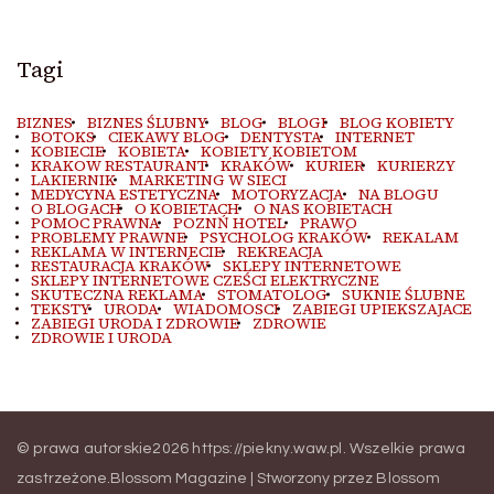
Tagi
BIZNES
BIZNES ŚLUBNY
BLOG
BLOGI
BLOG KOBIETY
BOTOKS
CIEKAWY BLOG
DENTYSTA
INTERNET
KOBIECIE
KOBIETA
KOBIETY KOBIETOM
KRAKOW RESTAURANT
KRAKÓW
KURIER
KURIERZY
LAKIERNIK
MARKETING W SIECI
MEDYCYNA ESTETYCZNA
MOTORYZACJA
NA BLOGU
O BLOGACH
O KOBIETACH
O NAS KOBIETACH
POMOC PRAWNA
POZNŃ HOTEL
PRAWO
PROBLEMY PRAWNE
PSYCHOLOG KRAKÓW
REKALAM
REKLAMA W INTERNECIE
REKREACJA
RESTAURACJA KRAKÓW
SKLEPY INTERNETOWE
SKLEPY INTERNETOWE CZEŚCI ELEKTRYCZNE
SKUTECZNA REKLAMA
STOMATOLOG
SUKNIE ŚLUBNE
TEKSTY
URODA
WIADOMOSCI
ZABIEGI UPIEKSZAJACE
ZABIEGI URODA I ZDROWIE
ZDROWIE
ZDROWIE I URODA
© prawa autorskie2026
https://piekny.waw.pl
. Wszelkie prawa
zastrzeżone.
Blossom Magazine | Stworzony przez
Blossom