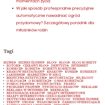
momentach życia
W jaki sposób profesjonalnie precyzyjnie
automatycznie nawadniać ogród
przydomowy? Szczegółowy poradnik dla
miłośników roślin
Tagi
BIZNES
BIZNES ŚLUBNY
BLOG
BLOGI
BLOG KOBIETY
BOTOKS
CIEKAWY BLOG
DENTYSTA
INTERNET
KOBIECIE
KOBIETA
KOBIETY KOBIETOM
KRAKOW RESTAURANT
KRAKÓW
KURIER
KURIERZY
LAKIERNIK
MARKETING W SIECI
MEDYCYNA ESTETYCZNA
MOTORYZACJA
NA BLOGU
O BLOGACH
O KOBIETACH
O NAS KOBIETACH
POMOC PRAWNA
POZNŃ HOTEL
PRAWO
PROBLEMY PRAWNE
PSYCHOLOG KRAKÓW
REKALAM
REKLAMA W INTERNECIE
REKREACJA
RESTAURACJA KRAKÓW
SKLEPY INTERNETOWE
SKLEPY INTERNETOWE CZEŚCI ELEKTRYCZNE
SKUTECZNA REKLAMA
STOMATOLOG
SUKNIE ŚLUBNE
TEKSTY
URODA
WIADOMOSCI
ZABIEGI UPIEKSZAJACE