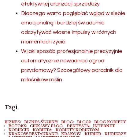
efektywnej aranżacji sprzedaży
Dlaczego warto pogłębiać wgląd w siebie
emocjonalną i bardziej świadomie
odczytywać własne impulsy w różnych
momentach życia
W jaki sposób profesjonalnie precyzyjnie
automatycznie nawadniać ogród
przydomowy? Szczegółowy poradnik dla
miłośników roślin
Tagi
BIZNES
BIZNES ŚLUBNY
BLOG
BLOGI
BLOG KOBIETY
BOTOKS
CIEKAWY BLOG
DENTYSTA
INTERNET
KOBIECIE
KOBIETA
KOBIETY KOBIETOM
KRAKOW RESTAURANT
KRAKÓW
KURIER
KURIERZY