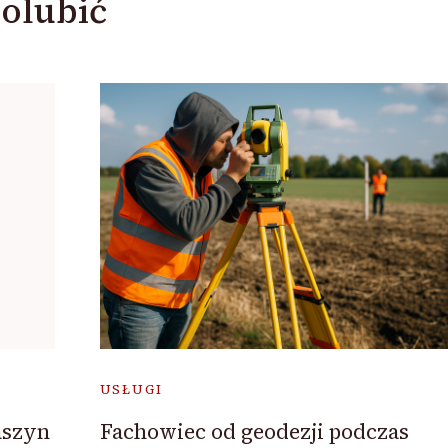
olubić
USŁUGI
aszyn
Fachowiec od geodezji podczas