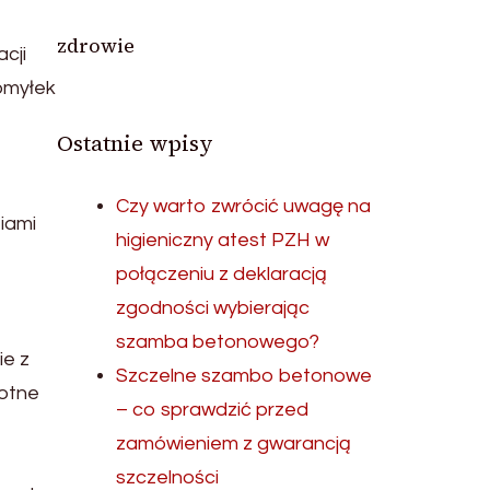
zdrowie
cji
pomyłek
Ostatnie wpisy
Czy warto zwrócić uwagę na
iami
higieniczny atest PZH w
połączeniu z deklaracją
zgodności wybierając
szamba betonowego?
ie z
Szczelne szambo betonowe
totne
– co sprawdzić przed
zamówieniem z gwarancją
szczelności