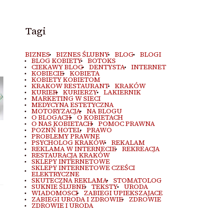
Tagi
BIZNES
BIZNES ŚLUBNY
BLOG
BLOGI
BLOG KOBIETY
BOTOKS
CIEKAWY BLOG
DENTYSTA
INTERNET
KOBIECIE
KOBIETA
KOBIETY KOBIETOM
KRAKOW RESTAURANT
KRAKÓW
KURIER
KURIERZY
LAKIERNIK
MARKETING W SIECI
MEDYCYNA ESTETYCZNA
MOTORYZACJA
NA BLOGU
O BLOGACH
O KOBIETACH
O NAS KOBIETACH
POMOC PRAWNA
POZNŃ HOTEL
PRAWO
PROBLEMY PRAWNE
PSYCHOLOG KRAKÓW
REKALAM
REKLAMA W INTERNECIE
REKREACJA
RESTAURACJA KRAKÓW
SKLEPY INTERNETOWE
SKLEPY INTERNETOWE CZEŚCI
ELEKTRYCZNE
SKUTECZNA REKLAMA
STOMATOLOG
SUKNIE ŚLUBNE
TEKSTY
URODA
WIADOMOSCI
ZABIEGI UPIEKSZAJACE
ZABIEGI URODA I ZDROWIE
ZDROWIE
ZDROWIE I URODA