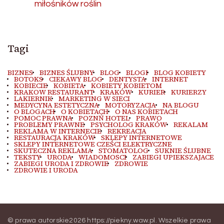
miłośników roślin
Tagi
BIZNES
BIZNES ŚLUBNY
BLOG
BLOGI
BLOG KOBIETY
BOTOKS
CIEKAWY BLOG
DENTYSTA
INTERNET
KOBIECIE
KOBIETA
KOBIETY KOBIETOM
KRAKOW RESTAURANT
KRAKÓW
KURIER
KURIERZY
LAKIERNIK
MARKETING W SIECI
MEDYCYNA ESTETYCZNA
MOTORYZACJA
NA BLOGU
O BLOGACH
O KOBIETACH
O NAS KOBIETACH
POMOC PRAWNA
POZNŃ HOTEL
PRAWO
PROBLEMY PRAWNE
PSYCHOLOG KRAKÓW
REKALAM
REKLAMA W INTERNECIE
REKREACJA
RESTAURACJA KRAKÓW
SKLEPY INTERNETOWE
SKLEPY INTERNETOWE CZEŚCI ELEKTRYCZNE
SKUTECZNA REKLAMA
STOMATOLOG
SUKNIE ŚLUBNE
TEKSTY
URODA
WIADOMOSCI
ZABIEGI UPIEKSZAJACE
ZABIEGI URODA I ZDROWIE
ZDROWIE
ZDROWIE I URODA
© prawa autorskie2026
https://piekny.waw.pl
. Wszelkie prawa