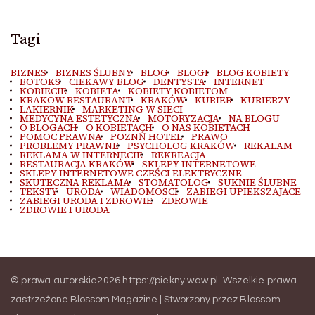
Tagi
BIZNES
BIZNES ŚLUBNY
BLOG
BLOGI
BLOG KOBIETY
BOTOKS
CIEKAWY BLOG
DENTYSTA
INTERNET
KOBIECIE
KOBIETA
KOBIETY KOBIETOM
KRAKOW RESTAURANT
KRAKÓW
KURIER
KURIERZY
LAKIERNIK
MARKETING W SIECI
MEDYCYNA ESTETYCZNA
MOTORYZACJA
NA BLOGU
O BLOGACH
O KOBIETACH
O NAS KOBIETACH
POMOC PRAWNA
POZNŃ HOTEL
PRAWO
PROBLEMY PRAWNE
PSYCHOLOG KRAKÓW
REKALAM
REKLAMA W INTERNECIE
REKREACJA
RESTAURACJA KRAKÓW
SKLEPY INTERNETOWE
SKLEPY INTERNETOWE CZEŚCI ELEKTRYCZNE
SKUTECZNA REKLAMA
STOMATOLOG
SUKNIE ŚLUBNE
TEKSTY
URODA
WIADOMOSCI
ZABIEGI UPIEKSZAJACE
ZABIEGI URODA I ZDROWIE
ZDROWIE
ZDROWIE I URODA
© prawa autorskie2026
https://piekny.waw.pl
. Wszelkie prawa
zastrzeżone.
Blossom Magazine | Stworzony przez
Blossom